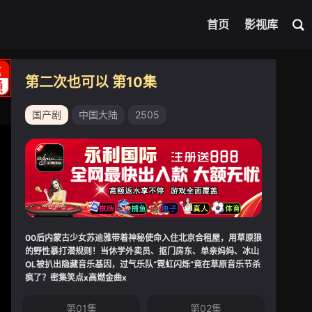
首页
影视库
第二次也可以 第10集
国产剧
中国大陆
2505
00后内蒙古少女苏迪雅带着神秘使命入住北京合租屋，用草原狼
的野性暴打潜规则！当休学外卖员、抠门房东、单亲妈妈、冰山
OL被扒出隐藏音乐基因，过气乐队“霓虹闪烁”竟在草原音乐节杀
疯了？密集笑点x高燃金曲x
第01集
第02集