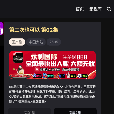
首页
影视库
第二次也可以 第02集
国产剧
中国大陆
2505
00后内蒙古少女苏迪雅带着神秘使命入住北京合租屋，用草原狼
的野性暴打潜规则！当休学外卖员、抠门房东、单亲妈妈、冰山
OL被扒出隐藏音乐基因，过气乐队“霓虹闪烁”竟在草原音乐节杀
疯了？密集笑点x高燃金曲x
第01集
第02集