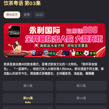
饮茶粤语 第03集
港台综艺
香港
2025
飲茶是源自廣州的飲食模式，是粵式飲食文化的一大特色。「飲杯茶食個
包」、「一盅兩件」，相信已深入大部份港人的DNA。節目透過不同主題，尋
找點心的前世今生，溯源廣式茶樓歷史，主持羅家英、馮盈盈、關楓馨
第01集
第02集
第03集
第04集