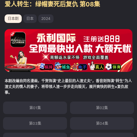
爱人转生：绿帽妻死后复仇 第08集
日本剧
日本
2024
本剧改编自同名漫画，千贺饰演“史上最狂的人渣丈夫”，香音则饰演“转生”为人
渣丈夫的情人的妻子，将带领人渣一步步走向毁灭，展开爽快的转生×复仇故
事。
第01集
第02集
第03集
第04集