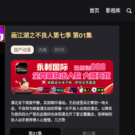
首页
影视库
画江湖之不良人第七季 第01集
国产动漫
大陆
2025
漠北当下表面平静，实则暗中涌动。王后述里朵正筹划一场大
会，不良帅为探查漠北动向带着一众不良人出现在漠北，以降臣
为首的四大尸祖在此期间也来到漠北开了家古董羹店，而神秘的
杀人凶手更弄得人心惶惶，几方势
第01集
第02集