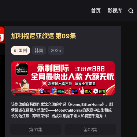
首页
影视库
加利福尼亚旅馆 第09集
韩国剧
韩国
2025
该剧改编自韩国作家沈允瑞的小说《Home,BitterHome》。剧
情讲述在经营乡郊旅馆——MotelCalifornia的家庭中出生和成
长的池江熙（李世荣饰）因故决意抛下亲人和初恋千延秀（
第01集
第02集