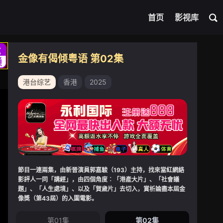
首页
影视库
金像有偈倾粤语 第02集
港台综艺
香港
2025
節目一連兩集，由新晉演員郭嘉駿（193）主持，找來當紅網絡
影評人一同「講經」，由四個角度︰「港產大片」、「社會議
題」、「人生處境」、以及「賀歲片」去切入，賞析論盡本屆金
像獎（第43屆）的入圍電影。
第01集
第02集