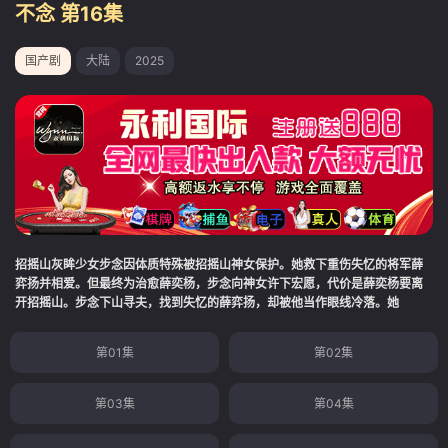
不念 第16集
国产剧
大陆
2025
招摇山灰眸少女步念因体质特殊被招摇山神女保护。她救下重伤失忆的将军薛
弈扬并相爱。但最终为治愈薛奕杨，步念向神女许下宏愿，代价是薛奕杨要离
开招摇山。步念下山寻夫，找到失忆的薛弈扬，却被他当作眼线冷落。她
第01集
第02集
第03集
第04集