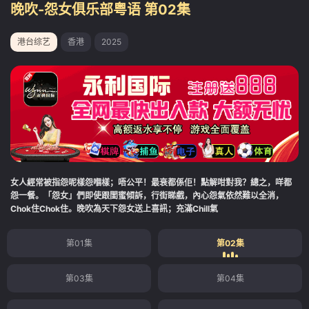
晚吹-怨女俱乐部粤语 第02集
港台综艺
香港
2025
女人經常被指怨呢樣怨嗰樣；唔公平！最衰都係佢！點解咁對我？總之，咩都
怨一餐。「怨女」們即使跟閨蜜傾訴，行街睇戲，內心怨氣依然難以全消，
Chok住Chok住。晚吹為天下怨女送上喜訊；充滿Chill氣
第01集
第02集
第03集
第04集