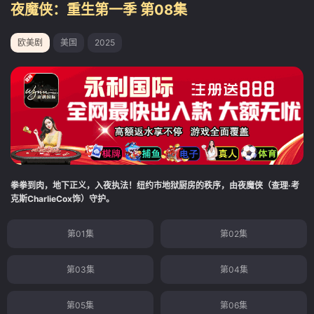
夜魔侠：重生第一季 第08集
欧美剧
美国
2025
拳拳到肉，地下正义，入夜执法！纽约市地狱厨房的秩序，由夜魔侠（查理·考
克斯CharlieCox饰）守护。
第01集
第02集
第03集
第04集
第05集
第06集