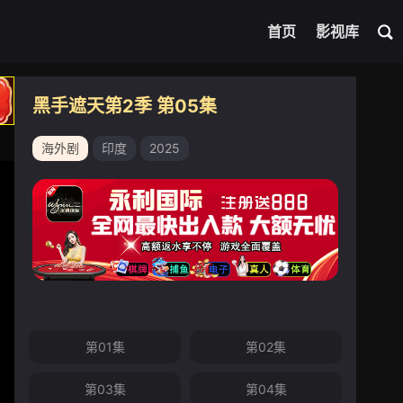
首页
影视库
黑手遮天第2季 第05集
海外剧
印度
2025
第01集
第02集
第03集
第04集