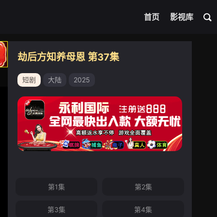
首页
影视库
劫后方知养母恩 第37集
短剧
大陆
2025
第1集
第2集
第3集
第4集