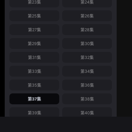
第23集
第24集
第25集
第26集
第27集
第28集
第29集
第30集
第31集
第32集
第33集
第34集
第35集
第36集
第37集
第38集
第39集
第40集
第41集
第42集