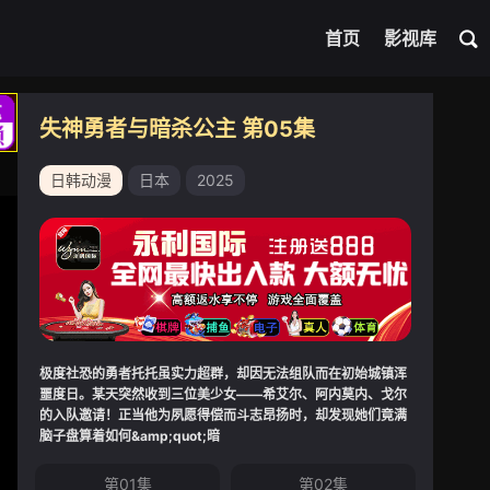
首页
影视库
失神勇者与暗杀公主 第05集
日韩动漫
日本
2025
极度社恐的勇者托托虽实力超群，却因无法组队而在初始城镇浑
噩度日。某天突然收到三位美少女——希艾尔、阿内莫内、戈尔
的入队邀请！正当他为夙愿得偿而斗志昂扬时，却发现她们竟满
脑子盘算着如何&amp;quot;暗
第01集
第02集