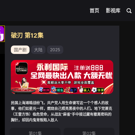
首页
影视库
破刃 第12集
国产剧
大陆
2025
民国上海滩暗战纷飞，共产党人用生命谱写这一个个感人的故
事，他们如星光一样，燃烧自己照亮黑夜中的人们。地下党萧克
（王雷方饰）临危受命，从战友“麻雀”手中接过藏有撤离密码的
胸针，却因内鬼背叛陷入敌人
第01集
第02集