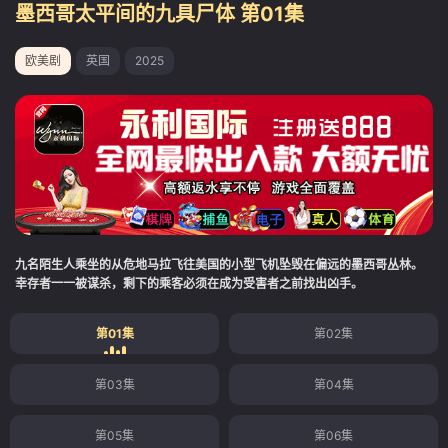
墨西哥太平间的九具尸体 第01集
欧美剧
英国
2025
九名陌生人乘坐的从危地马拉飞往美国的小型飞机坠毁在偏远的墨西哥丛林。
幸存者一一被谋杀，剩下的乘客必须在成为受害者之前找出凶手。
第01集
第02集
第03集
第04集
第05集
第06集