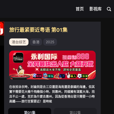
首页
影视库
旅行最紧要近粤语 第01集
港台综艺
香港
2025
在收拾泳衣時，討論到是去三亞還是海南還是泰國的海邊，但其
實不需要花大幾千飛幾個小時，到惠州，同樣擁有湛藍大海，而
且不止一處，至於為什麼去惠州，因為從香港出發只需要一小時
高鐵——旅行至緊要近！是時候
第01集
第02集