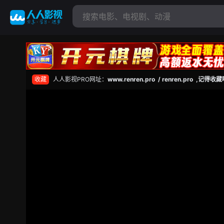
收藏
人人影视PRO网址：
www.renren.pro / renren.pro ,记得收