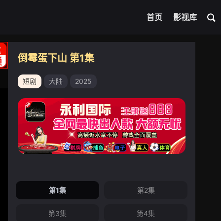
首页
影视库
倒霉蛋下山 第1集
短剧
大陆
2025
第1集
第2集
第3集
第4集