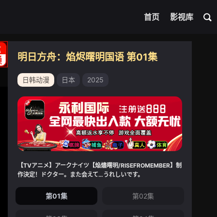
首页
影视库
明日方舟：焰烬曙明国语 第01集
日韩动漫
日本
2025
【TVアニメ】アークナイツ【焔燼曙明/RISEFROMEMBER】制
作決定！ドクター。また会えて…うれしいです。
第01集
第02集