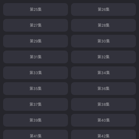
第25集
第26集
第27集
第28集
第29集
第30集
第31集
第32集
第33集
第34集
第35集
第36集
第37集
第38集
第39集
第40集
第41集
第42集