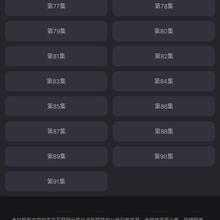
第77集
第78集
第79集
第80集
第81集
第82集
第83集
第84集
第85集
第86集
第87集
第88集
第89集
第90集
第91集
本站所有内容均来自互联网分享站点所提供的公开引用资源，未提供资源上传、存储服务。