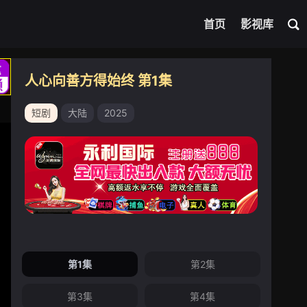
首页
影视库
人心向善方得始终 第1集
短剧
大陆
2025
第1集
第2集
第3集
第4集