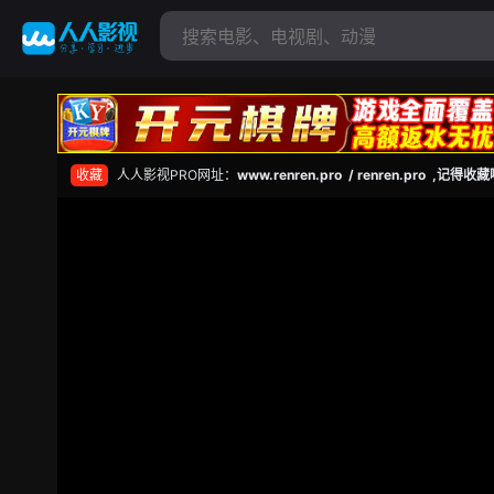
收藏
人人影视PRO网址：
www.renren.pro / renren.pro ,记得收