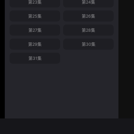
第23集
第24集
第25集
第26集
第27集
第28集
第29集
第30集
第31集