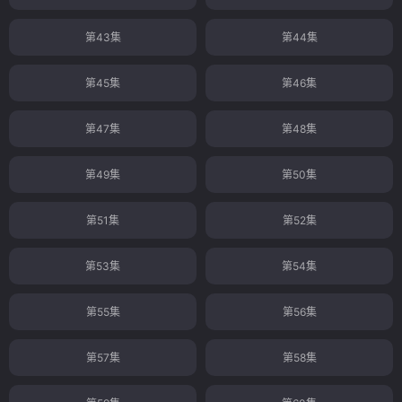
第43集
第44集
第45集
第46集
第47集
第48集
第49集
第50集
第51集
第52集
第53集
第54集
第55集
第56集
第57集
第58集