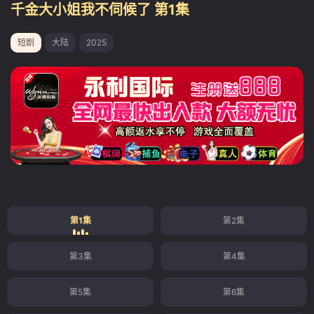
千金大小姐我不伺候了 第1集
短剧
大陆
2025
第1集
第2集
第3集
第4集
第5集
第6集