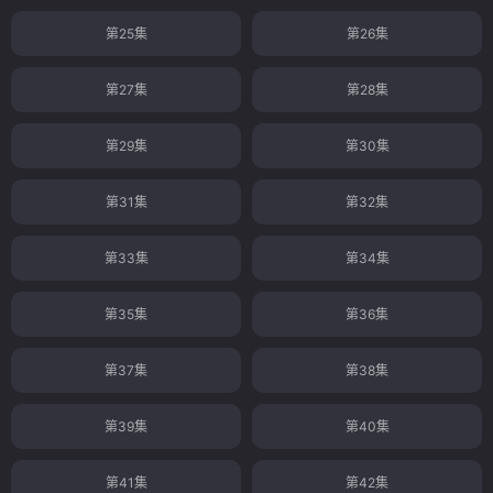
第25集
第26集
第27集
第28集
第29集
第30集
第31集
第32集
第33集
第34集
第35集
第36集
第37集
第38集
第39集
第40集
第41集
第42集