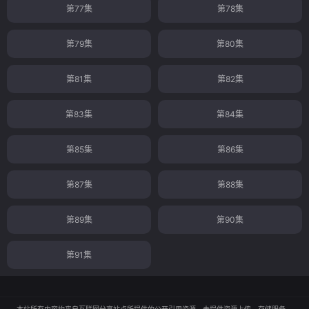
第77集
第78集
第79集
第80集
第81集
第82集
第83集
第84集
第85集
第86集
第87集
第88集
第89集
第90集
第91集
本站所有内容均来自互联网分享站点所提供的公开引用资源，未提供资源上传、存储服务。