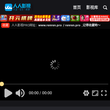
首页
影视库
收藏
人人影视PRO网址：
www.renren.pro / renren.pro ,记得收藏哟～
00:00 / 00:00