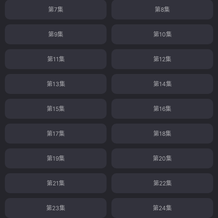
第7集
第8集
第9集
第10集
第11集
第12集
第13集
第14集
第15集
第16集
第17集
第18集
第19集
第20集
第21集
第22集
第23集
第24集