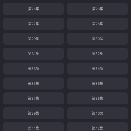
第25集
第26集
第27集
第28集
第29集
第30集
第31集
第32集
第33集
第34集
第35集
第36集
第37集
第38集
第39集
第40集
第41集
第42集