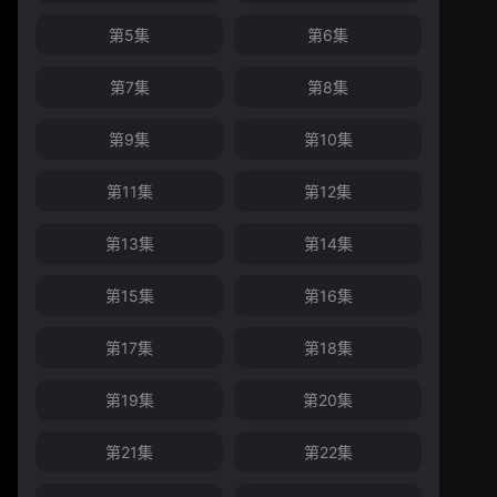
第5集
第6集
第7集
第8集
第9集
第10集
第11集
第12集
第13集
第14集
第15集
第16集
第17集
第18集
第19集
第20集
第21集
第22集