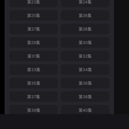
第23集
第24集
第25集
第26集
第27集
第28集
第29集
第30集
第31集
第32集
第33集
第34集
第35集
第36集
第37集
第38集
第39集
第40集
第41集
第42集