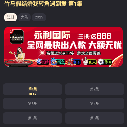
竹马假结婚我转角遇到爱 第1集
短剧
大陆
2025
第1集
第2集
第3集
第4集
第5集
第6集