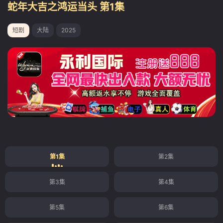
蛇年大吉之鸿运当头 第1集
短剧
大陆
2025
第1集
第2集
第3集
第4集
第5集
第6集