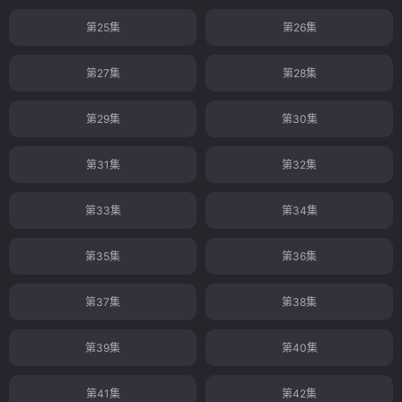
第25集
第26集
第27集
第28集
第29集
第30集
第31集
第32集
第33集
第34集
第35集
第36集
第37集
第38集
第39集
第40集
第41集
第42集