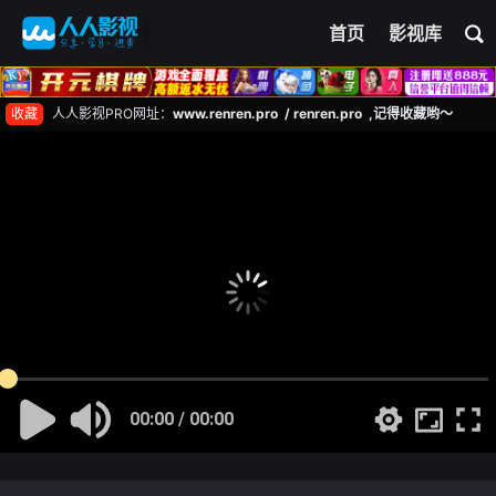
首页
影视库
收藏
人人影视PRO网址：
www.renren.pro / renren.pro ,记得收藏哟～
00:00 / 00:00