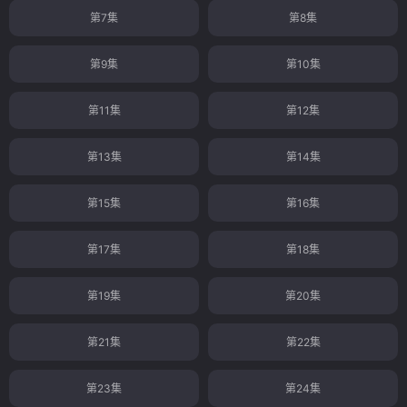
第7集
第8集
第9集
第10集
第11集
第12集
第13集
第14集
第15集
第16集
第17集
第18集
第19集
第20集
第21集
第22集
第23集
第24集