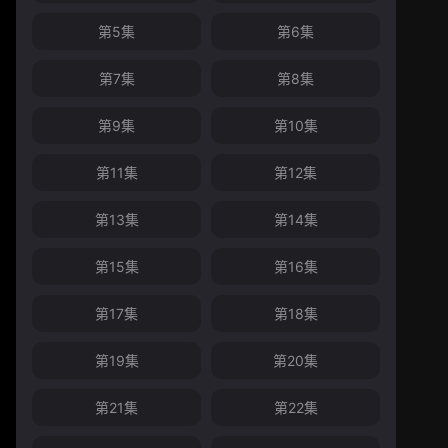
第5集
第6集
第7集
第8集
第9集
第10集
第11集
第12集
第13集
第14集
第15集
第16集
第17集
第18集
第19集
第20集
第21集
第22集