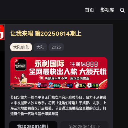
首页
影视库
让我来唱 第20250614期上
大陆综艺
大陆
2025
节目定位为一档全平台无门槛女声音乐竞技节目，致力于从普通
人中发掘新人独立歌手，初赛《让她们来唱》于成都、北京、上
海三大地面初赛区开启招募。节目通过录播结合直播的方式，打
造符合新一代听众音乐审美与音
第20250614期上
第20250614期下