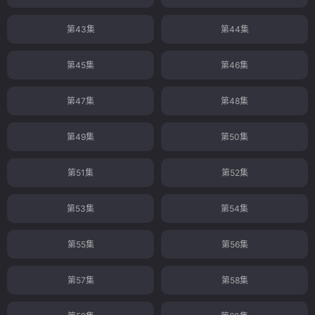
第43集
第44集
第45集
第46集
第47集
第48集
第49集
第50集
第51集
第52集
第53集
第54集
第55集
第56集
第57集
第58集