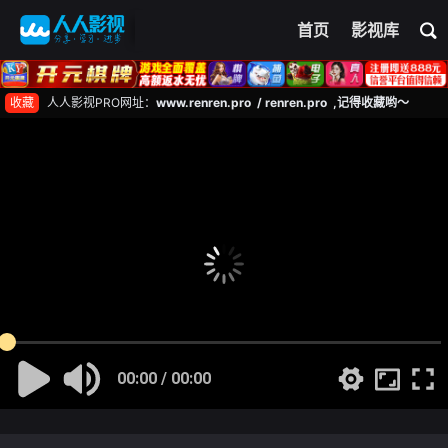
首页
影视库
收藏
人人影视PRO网址：
www.renren.pro / renren.pro ,记得收藏哟～
00:00 / 00:00