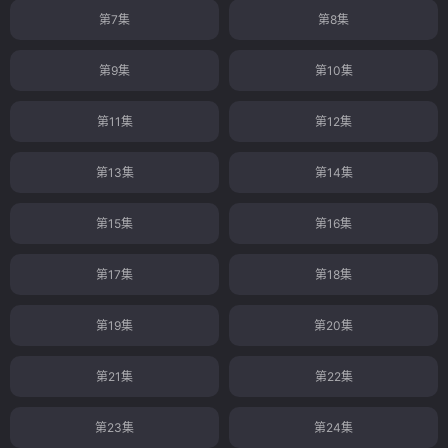
第7集
第8集
第9集
第10集
第11集
第12集
第13集
第14集
第15集
第16集
第17集
第18集
第19集
第20集
第21集
第22集
第23集
第24集