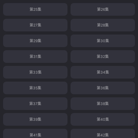
第25集
第26集
第27集
第28集
第29集
第30集
第31集
第32集
第33集
第34集
第35集
第36集
第37集
第38集
第39集
第40集
第41集
第42集