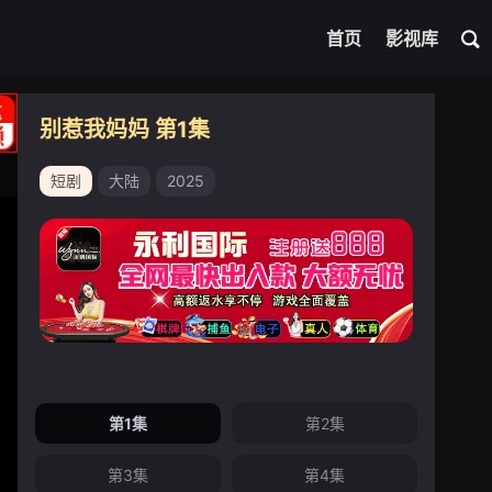
首页
影视库
别惹我妈妈 第1集
短剧
大陆
2025
第1集
第2集
第3集
第4集