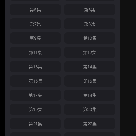
第5集
第6集
第7集
第8集
第9集
第10集
第11集
第12集
第13集
第14集
第15集
第16集
第17集
第18集
第19集
第20集
第21集
第22集