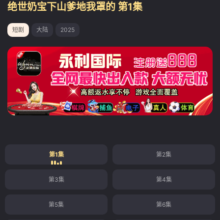
绝世奶宝下山爹地我罩的 第1集
短剧
大陆
2025
第1集
第2集
第3集
第4集
第5集
第6集