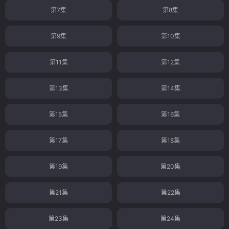
第7集
第8集
第9集
第10集
第11集
第12集
第13集
第14集
第15集
第16集
第17集
第18集
第19集
第20集
第21集
第22集
第23集
第24集