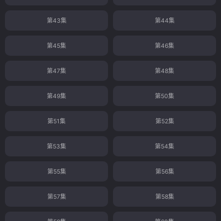
第43集
第44集
第45集
第46集
第47集
第48集
第49集
第50集
第51集
第52集
第53集
第54集
第55集
第56集
第57集
第58集