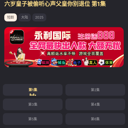
六岁皇子被偷听心声父皇你别退位 第1集
短剧
大陆
2025
第1集
第2集
第3集
第4集
第5集
第6集