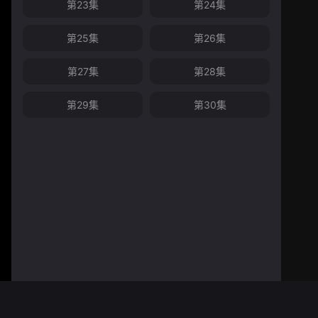
第23集
第24集
第25集
第26集
第27集
第28集
第29集
第30集