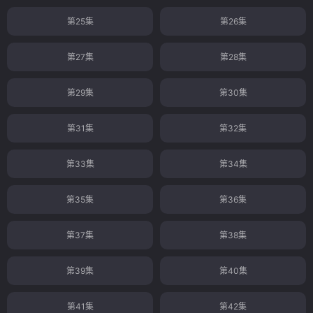
第25集
第26集
第27集
第28集
第29集
第30集
第31集
第32集
第33集
第34集
第35集
第36集
第37集
第38集
第39集
第40集
第41集
第42集