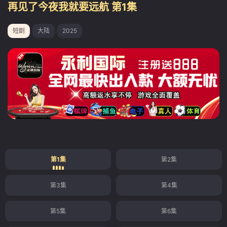
再见了今夜我就要远航 第1集
短剧
大陆
2025
第1集
第2集
第3集
第4集
第5集
第6集