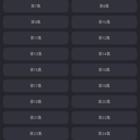
第7集
第8集
第9集
第10集
第11集
第12集
第13集
第14集
第15集
第16集
第17集
第18集
第19集
第20集
第21集
第22集
第23集
第24集