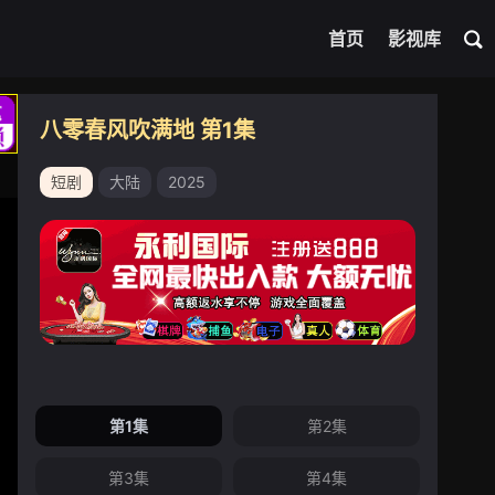
首页
影视库
八零春风吹满地 第1集
短剧
大陆
2025
第1集
第2集
第3集
第4集