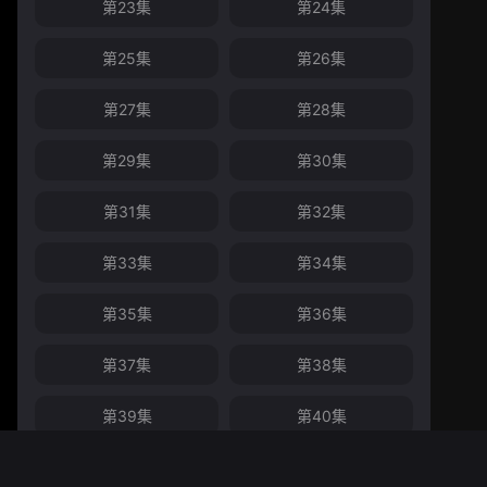
第23集
第24集
第25集
第26集
第27集
第28集
第29集
第30集
第31集
第32集
第33集
第34集
第35集
第36集
第37集
第38集
第39集
第40集
第41集
第42集