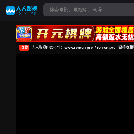
收藏
人人影视PRO网址：
www.renren.pro / renren.pro ,记得收