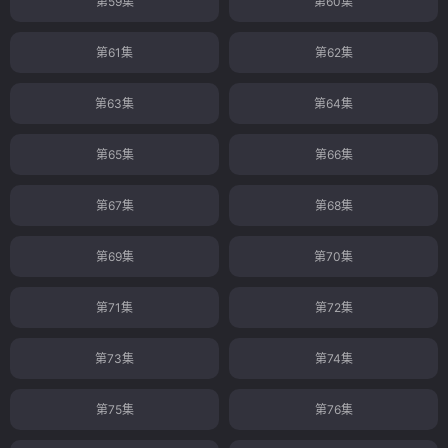
第59集
第60集
第61集
第62集
第63集
第64集
第65集
第66集
第67集
第68集
第69集
第70集
第71集
第72集
第73集
第74集
第75集
第76集