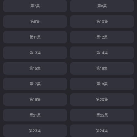
第7集
第8集
第9集
第10集
第11集
第12集
第13集
第14集
第15集
第16集
第17集
第18集
第19集
第20集
第21集
第22集
第23集
第24集