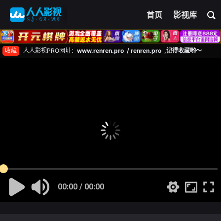
首页
影视库
收藏
人人影视PRO网址：
www.renren.pro / renren.pro ,记得收藏哟～
00:00 / 00:00