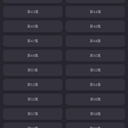
第43集
第44集
第45集
第46集
第47集
第48集
第49集
第50集
第51集
第52集
第53集
第54集
第55集
第56集
第57集
第58集