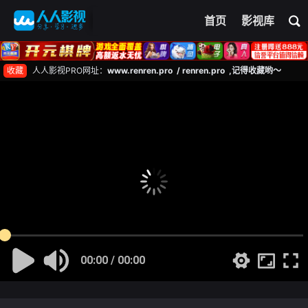
首页
影视库
收藏
人人影视PRO网址：
www.renren.pro / renren.pro ,记得收藏哟～
00:00 / 00:00