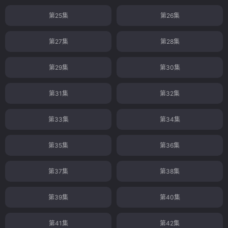
第25集
第26集
第27集
第28集
第29集
第30集
第31集
第32集
第33集
第34集
第35集
第36集
第37集
第38集
第39集
第40集
第41集
第42集