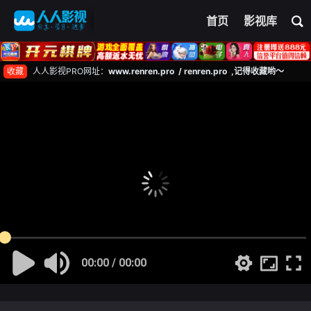
首页
影视库
收藏
人人影视PRO网址：
www.renren.pro / renren.pro ,记得收藏哟～
00:00 / 00:00