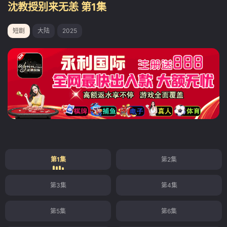
沈教授别来无恙 第1集
短剧
大陆
2025
第1集
第2集
第3集
第4集
第5集
第6集