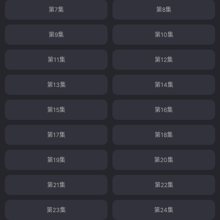
第7集
第8集
第9集
第10集
第11集
第12集
第13集
第14集
第15集
第16集
第17集
第18集
第19集
第20集
第21集
第22集
第23集
第24集