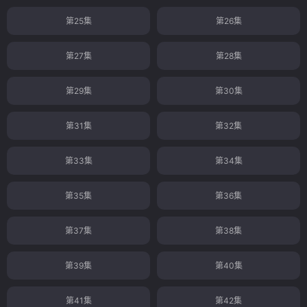
第25集
第26集
第27集
第28集
第29集
第30集
第31集
第32集
第33集
第34集
第35集
第36集
第37集
第38集
第39集
第40集
第41集
第42集