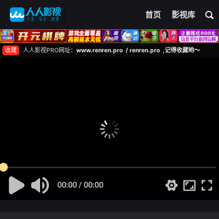
首页
影视库
收藏
人人影视PRO网址：
www.renren.pro / renren.pro ,记得收藏哟～
00:00 / 00:00