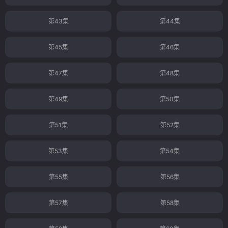
第43集
第44集
第45集
第46集
第47集
第48集
第49集
第50集
第51集
第52集
第53集
第54集
第55集
第56集
第57集
第58集