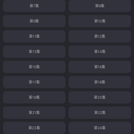
第7集
第8集
第9集
第10集
第11集
第12集
第13集
第14集
第15集
第16集
第17集
第18集
第19集
第20集
第21集
第22集
第23集
第24集