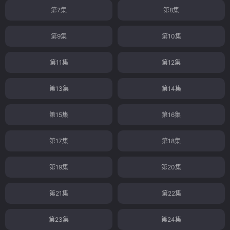
第7集
第8集
第9集
第10集
第11集
第12集
第13集
第14集
第15集
第16集
第17集
第18集
第19集
第20集
第21集
第22集
第23集
第24集