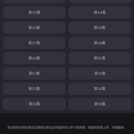
第43集
第44集
第45集
第46集
第47集
第48集
第49集
第50集
第51集
第52集
第53集
第54集
第55集
第56集
本站所有内容均来自互联网分享站点所提供的公开引用资源，未提供资源上传、存储服务。