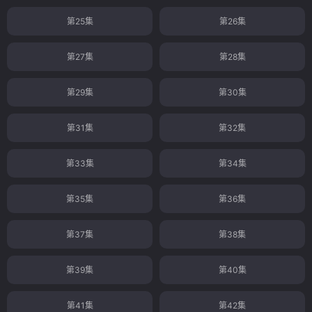
第25集
第26集
第27集
第28集
第29集
第30集
第31集
第32集
第33集
第34集
第35集
第36集
第37集
第38集
第39集
第40集
第41集
第42集