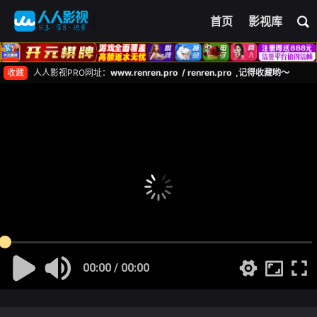
首页
影视库
收藏
人人影视PRO网址：
www.renren.pro / renren.pro ,记得收藏哟～
00:00 / 00:00