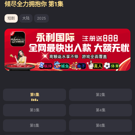
倾尽全力拥抱你 第1集
短剧
大陆
2025
第1集
第2集
第3集
第4集
第5集
第6集