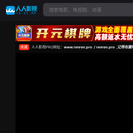
收藏
人人影视PRO网址：
www.renren.pro / renren.pro ,记得收