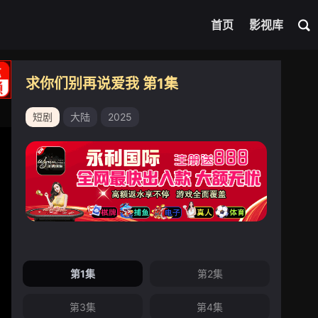
首页
影视库
求你们别再说爱我 第1集
短剧
大陆
2025
第1集
第2集
第3集
第4集