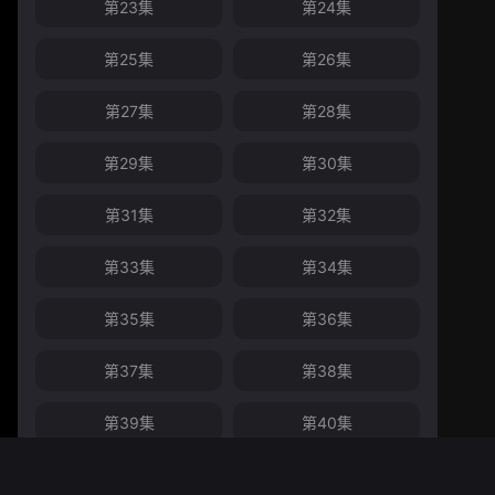
第23集
第24集
第25集
第26集
第27集
第28集
第29集
第30集
第31集
第32集
第33集
第34集
第35集
第36集
第37集
第38集
第39集
第40集
第41集
第42集