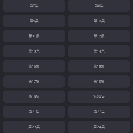
第7集
第8集
第9集
第10集
第11集
第12集
第13集
第14集
第15集
第16集
第17集
第18集
第19集
第20集
第21集
第22集
第23集
第24集