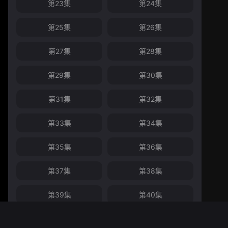
第23集
第24集
第25集
第26集
第27集
第28集
第29集
第30集
第31集
第32集
第33集
第34集
第35集
第36集
第37集
第38集
第39集
第40集
第41集
第42集