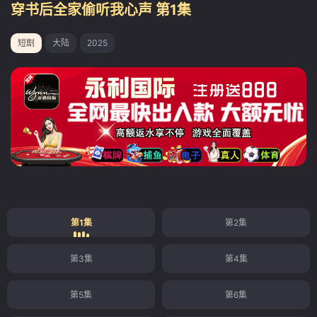
穿书后全家偷听我心声 第1集
短剧
大陆
2025
第1集
第2集
第3集
第4集
第5集
第6集