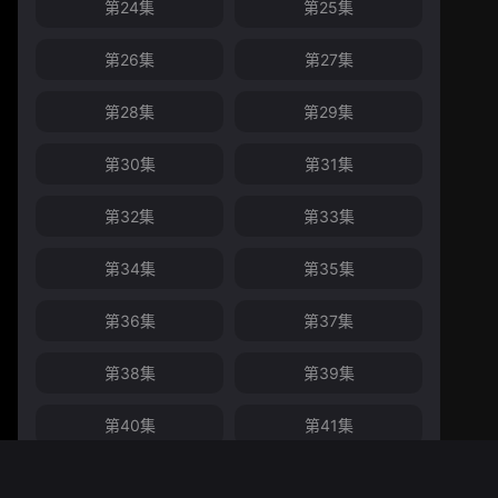
第24集
第25集
第26集
第27集
第28集
第29集
第30集
第31集
第32集
第33集
第34集
第35集
第36集
第37集
第38集
第39集
第40集
第41集
第42集
第43集